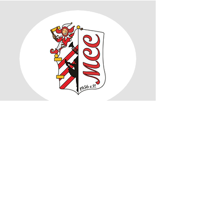
Kontakt
wagenbau@mcc-ober-moerlen.de
Impressum